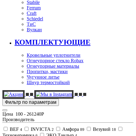
Stabile
Ferrum
Craft
Schiedel
ТиС
Вулкан
КОМПЛЕКТУЮЩИЕ
Кровельные уплотнители
Огнеупорное стекло Robax
Огнеупорные материалы
Пропитки, мастики
Чугунное литье
Шнур термостойкий
Фильтр по параметрам
Цена
100
-
261240
Р
Производитель
BEF
INVICTA
Амфора
Везувий
4
2
89
18
Технокерамика
ЭКО Тандыр
6
4