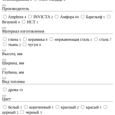
Производитель
Amphora
INVICTA
Амфора
Барельеф
4
2
69
1
Везувий
НСТ
4
1
Материал изготовления
глина
керамика
нержавеющая сталь
сталь
1
8
1
7
ткань
чугун
2
6
Высота, мм
Ширина, мм
Глубина, мм
Вид топлива
дрова
10
Цвет
белый
коричневый
красный
красый
1
1
2
1
церный
черный
2
3