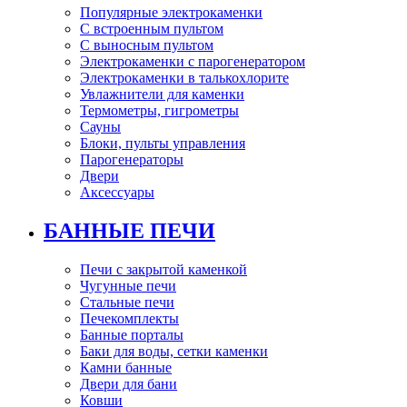
Популярные электрокаменки
С встроенным пультом
С выносным пультом
Электрокаменки с парогенератором
Электрокаменки в талькохлорите
Увлажнители для каменки
Термометры, гигрометры
Сауны
Блоки, пульты управления
Парогенераторы
Двери
Аксессуары
БАННЫЕ ПЕЧИ
Печи с закрытой каменкой
Чугунные печи
Стальные печи
Печекомплекты
Банные порталы
Баки для воды, сетки каменки
Камни банные
Двери для бани
Ковши