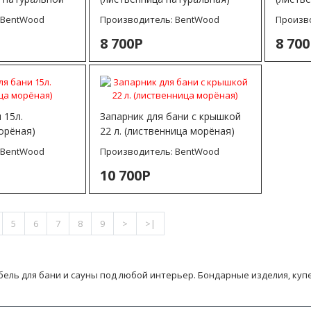
:
BentWood
Производитель:
BentWood
Произв
8 700Р
8 70
 15л.
Запарник для бани с крышкой
орёная)
22 л. (лиственница морёная)
:
BentWood
Производитель:
BentWood
10 700Р
5
6
7
8
9
>
>|
ель для бани и сауны под любой интерьер. Бондарные изделия, куп