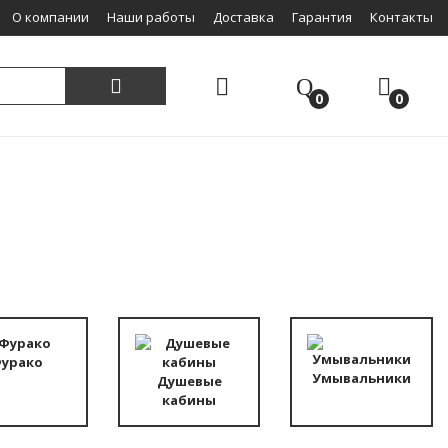
О компании
Наши работы
Доставка
Гарантия
Контакты
0
0
урако
Умывальники
Душевые
кабины