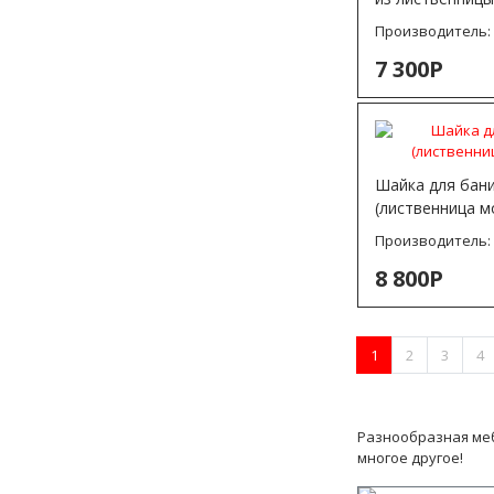
Производитель
7 300Р
Шайка для бани
(лиственница м
Производитель
8 800Р
1
2
3
4
Разнообразная меб
многое другое!