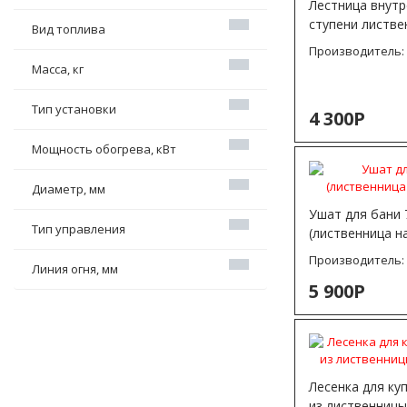
Лестница внутр
АКСЕССУАРЫ
ВУЛКАН
ЧУГУННОЕ ЛИТЬЕ
ступени листве
Вид топлива
Производитель
ШНУР ТЕРМОСТОЙКИЙ
Масса, кг
Тип установки
4 300Р
Мощность обогрева, кВт
Диаметр, мм
Ушат для бани 7
Тип управления
(лиственница н
Производитель
Линия огня, мм
5 900Р
Лесенка для ку
из лиственницы