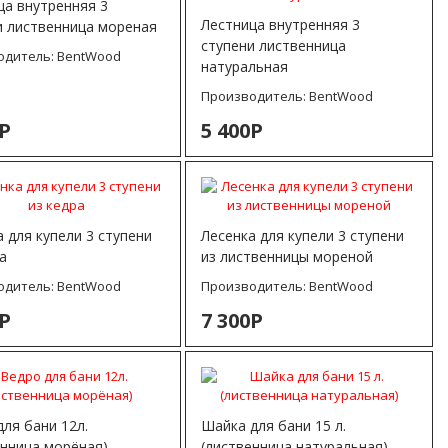
ца внутренняя 3
Лестница внутренняя 3
и лиственница мореная
ступени лиственница
одитель:
BentWood
натуральная
Производитель:
BentWood
0Р
5 400Р
 для купели 3 ступени
Лесенка для купели 3 ступени
а
из лиственницы мореной
одитель:
BentWood
Производитель:
BentWood
0Р
7 300Р
ля бани 12л.
Шайка для бани 15 л.
енница морёная)
(лиственница натуральная)