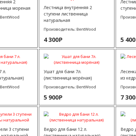
енняя 2
Лестни
Лестница внутренняя 2
нница мореная
ступен
ступени лиственница
:
BentWood
Произв
натуральная
Производитель:
BentWood
4 300Р
5 40
 л.
Ушат для бани 7л.
Лесенка
атуральная)
(лиственница морёная)
из кедр
:
BentWood
Производитель:
BentWood
Произв
5 900Р
7 30
пели 3 ступени
Ведро для бани 12 л.
Ведро д
 натуральной
(лиственница натуральная)
(листв