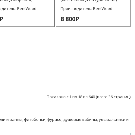
одитель:
BentWood
Производитель:
BentWood
0Р
8 800Р
Показано с 1 по 18 из 640 (всего 36 страниц)
ели и ванны, фитобочки, фурако, душевые кабины, умывальники и