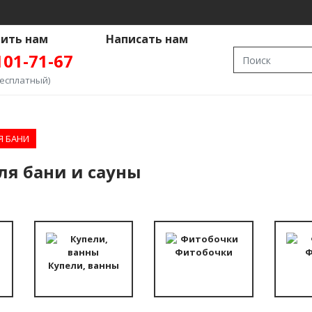
ить нам
Написать нам
101-71-67
бесплатный)
Я БАНИ
ля бани и сауны
БЛОКИ
ПЛИВНЫЕ
ПЕЧИ
АЕМЫЕ
Фитобочки
Ф
Купели, ванны
НЫЕ
НЫЕ
ЫЕ
Ы
НЫЕ
ОКАМЕНКИ
ЬНЫЕ