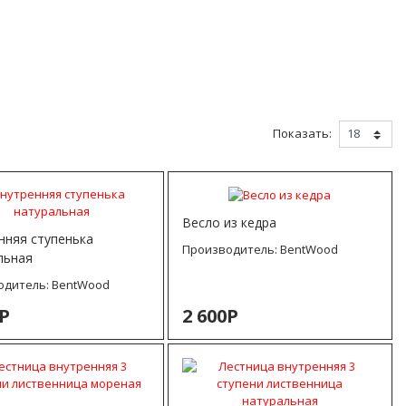
Показать:
Весло из кедра
нняя ступенька
Производитель:
BentWood
льная
одитель:
BentWood
0Р
2 600Р