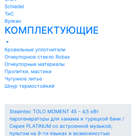
Schiedel
ТиС
Вулкан
КОМПЛЕКТУЮЩИЕ
Кровельные уплотнители
Огнеупорное стекло Robax
Огнеупорные материалы
Пропитки, мастики
Чугунное литье
Шнур термостойкий
Steamtec TOLO MOMENT 45 - 4,5 кВт
парогенераторы для хамама и турецкой бани /
Серия PLATINUM со встроенной музыкой,
пультом на 9-ти языках и возможностью