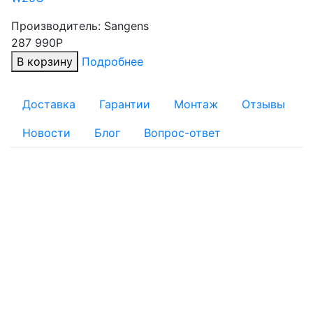
Производитель:
Sangens
287 990Р
В корзину
Подробнее
Доставка
Гарантии
Монтаж
Отзывы
Новости
Блог
Вопрос-ответ
ОПЛАТА
Для физических лиц:
Наличный расчет
Безналичный расчет:
Банковской картой: Оплата через банк банковской
картой на реквизиты, указанные в квитанции
Оплату заказа с помощью банковской карты можно
осуществить при получении товара на складе интернет-
магазина