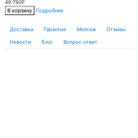
49 790Р
В корзину
Подробнее
Доставка
Гарантии
Монтаж
Отзывы
Новости
Блог
Вопрос-ответ
ОПЛАТА
Для физических лиц:
Наличный расчет
Безналичный расчет:
Банковской картой: Оплата через банк банковской
картой на реквизиты, указанные в квитанции
Оплату заказа с помощью банковской карты можно
осуществить при получении товара на складе интернет-
магазина
По квитанции: Вы получаете квитанцию, по которой в
отделении любого банка можно провести платёж. Банки