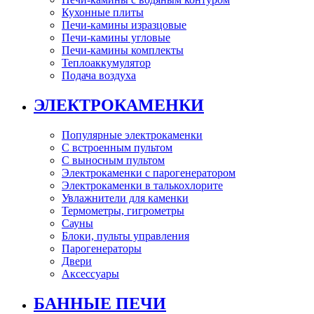
Кухонные плиты
Печи-камины изразцовые
Печи-камины угловые
Печи-камины комплекты
Теплоаккумулятор
Подача воздуха
ЭЛЕКТРОКАМЕНКИ
Популярные электрокаменки
С встроенным пультом
С выносным пультом
Электрокаменки с парогенератором
Электрокаменки в талькохлорите
Увлажнители для каменки
Термометры, гигрометры
Сауны
Блоки, пульты управления
Парогенераторы
Двери
Аксессуары
БАННЫЕ ПЕЧИ