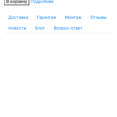
В корзину
Подробнее
Доставка
Гарантии
Монтаж
Отзывы
Новости
Блог
Вопрос-ответ
ОПЛАТА
Для физических лиц:
Наличный расчет
Безналичный расчет:
Банковской картой: Оплата через банк банковской
картой на реквизиты, указанные в квитанции
Оплату заказа с помощью банковской карты можно
осуществить при получении товара на складе интернет-
магазина
По квитанции: Вы получаете квитанцию, по которой в
отделении любого банка можно провести платёж. Банки
могут взимать комиссию.