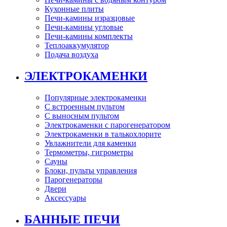
Кухонные плиты
Печи-камины изразцовые
Печи-камины угловые
Печи-камины комплекты
Теплоаккумулятор
Подача воздуха
ЭЛЕКТРОКАМЕНКИ
Популярные электрокаменки
С встроенным пультом
С выносным пультом
Электрокаменки с парогенератором
Электрокаменки в талькохлорите
Увлажнители для каменки
Термометры, гигрометры
Сауны
Блоки, пульты управления
Парогенераторы
Двери
Аксессуары
БАННЫЕ ПЕЧИ