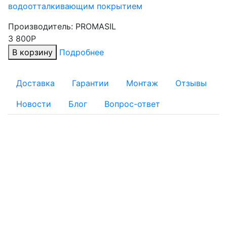
водоотталкивающим покрытием
Производитель:
PROMASIL
3 800Р
В корзину
Подробнее
Доставка
Гарантии
Монтаж
Отзывы
Новости
Блог
Вопрос-ответ
ОПЛАТА
Для физических лиц:
Наличный расчет
Безналичный расчет:
Банковской картой: Оплата через банк банковской
картой на реквизиты, указанные в квитанции
Оплату заказа с помощью банковской карты можно
осуществить при получении товара на складе интернет-