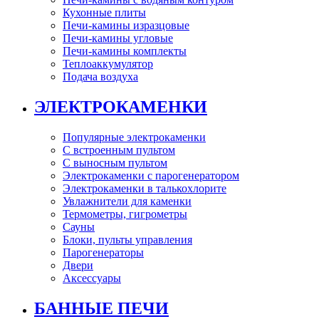
Кухонные плиты
Печи-камины изразцовые
Печи-камины угловые
Печи-камины комплекты
Теплоаккумулятор
Подача воздуха
ЭЛЕКТРОКАМЕНКИ
Популярные электрокаменки
С встроенным пультом
С выносным пультом
Электрокаменки с парогенератором
Электрокаменки в талькохлорите
Увлажнители для каменки
Термометры, гигрометры
Сауны
Блоки, пульты управления
Парогенераторы
Двери
Аксессуары
БАННЫЕ ПЕЧИ