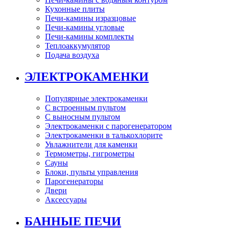
Кухонные плиты
Печи-камины изразцовые
Печи-камины угловые
Печи-камины комплекты
Теплоаккумулятор
Подача воздуха
ЭЛЕКТРОКАМЕНКИ
Популярные электрокаменки
С встроенным пультом
С выносным пультом
Электрокаменки с парогенератором
Электрокаменки в талькохлорите
Увлажнители для каменки
Термометры, гигрометры
Сауны
Блоки, пульты управления
Парогенераторы
Двери
Аксессуары
БАННЫЕ ПЕЧИ