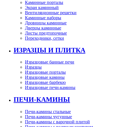
Каминные порталы
Экран каминный
Вентиляционные решетки
Каминные наборы
Дровницы каминные
Дверцы каминные
Листы предтопочные
Переходники, сетки
ИЗРАЗЦЫ И ПЛИТКА
Изразцовые банные печи
Изразцы
Изразцовые порталы
Изразцовые камины
Изразцовые барбекю
Изразцовые печи-камины
ПЕЧИ-КАМИНЫ
Печи-камины стальные
Печи-камины чугунные
Печи-камины с варочной плитой
Печи-камины с водяным контуром