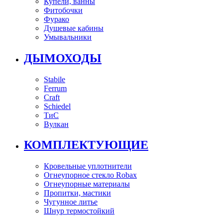
Купели, ванны
Фитобочки
Фурако
Душевые кабины
Умывальники
ДЫМОХОДЫ
Stabile
Ferrum
Craft
Schiedel
ТиС
Вулкан
КОМПЛЕКТУЮЩИЕ
Кровельные уплотнители
Огнеупорное стекло Robax
Огнеупорные материалы
Пропитки, мастики
Чугунное литье
Шнур термостойкий