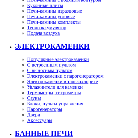
Кухонные плиты
Печи-камины изразцовые
Печи-камины угловые
Печи-камины комплекты
Теплоаккумулятор
Подача воздуха
ЭЛЕКТРОКАМЕНКИ
Популярные электрокаменки
С встроенным пультом
С выносным пультом
Электрокаменки с парогенератором
Электрокаменки в талькохлорите
Увлажнители для каменки
Термометры, гигрометры
Сауны
Блоки, пульты управления
Парогенераторы
Двери
Аксессуары
БАННЫЕ ПЕЧИ