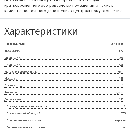
кратковременного обогрева жилых помещений, а также в
качестве постоянного дополнения к центральному отоплению.
Характеристики
Производитель:
La Nordica
Высота, мм:
870
Ширина, мм:
702
Глубина, мм:
426
Материал изготовления:
чугун
Масса, кг:
141
Гарантия, год:
4
Вид топлива:
дрова
Диаметр, мм:
150
Время длительного горения, час:
6
Отапливаемый объём, м3:
187,5
Присоединение дымохода:
верхнее
Система длительного горения:
да