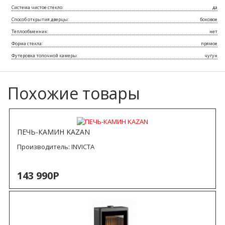
Система чистое стекло:
да
Способ открытия дверцы:
боковое
Теплообменник:
нет
Форма стекла:
прямое
Футеровка топочной камеры:
чугун
Похожие товары
ПЕЧЬ-КАМИН KAZAN
Производитель:
INVICTA
143 990Р