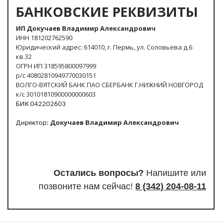
БАНКОВСКИЕ РЕКВИЗИТЫ
ИП Докучаев Владимир Александрович
ИНН 181202762590
Юридический адрес: 614010, г. Пермь, ул. Соловьева д.6
кв.32
ОГРН ИП 318595800097999
р/с 40802810949770030151
ВОЛГО-ВЯТСКИЙ БАНК ПАО СБЕРБАНК Г.НИЖНИЙ НОВГОРОД
к/с 30101810900000000603
БИК 042202603
Докучаев Владимир Александрович
Директор:
Остались вопросы?
Напишите или
п
озвоните нам сейчас!
8
(342) 204-08-11