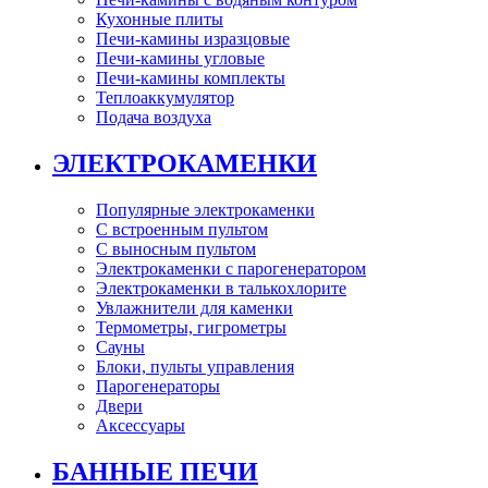
Кухонные плиты
Печи-камины изразцовые
Печи-камины угловые
Печи-камины комплекты
Теплоаккумулятор
Подача воздуха
ЭЛЕКТРОКАМЕНКИ
Популярные электрокаменки
С встроенным пультом
С выносным пультом
Электрокаменки с парогенератором
Электрокаменки в талькохлорите
Увлажнители для каменки
Термометры, гигрометры
Сауны
Блоки, пульты управления
Парогенераторы
Двери
Аксессуары
БАННЫЕ ПЕЧИ