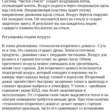
Система "Чистое стекло" создает воздушный поток,
отсекающий копоть. Воздух подается через специальную щель
над стеклом. Направляющая пластина задает потоку
направление движения вдоль стекла. Воздух берется снаружи.
Он холоднее огня. Он опускается вниз по стеклу и создает
защитную завесу. В результате вы наслаждаетесь видом
горящего пламени без копоти на стекле.
Регулировка подачи воздуха
В топке реализована «технология вторичного дожига». Суть
ее в том, что сначала сгорают дрова. Затем остаточные
продукты - дымовые газы с твердыми частицами. Воздух для
розжига и горения поступает на дрова снизу. Объем
приточного воздуха можно уменьшать или увеличивать,
меняя силу горения. Для вторичного дожига используется
подогретый воздух, который попадает в верхнюю часть
камеры через каналы между топкой и корпусом. Вторичный
дожиг препятствует быстрому засорению топки и дымохода и
снижает вредные выбросы в атмосферу. У топок с «двойным
горением» выше КПД, они более экономичные в
эксплуатации. От сгорания газов также выделяется тепло и на
обогрев помещения требуется меньше дров. При этом наличие
«технологии вторичного дожига» делает процесс горения
невероятно красивым, часто его сравнивают со вспышками