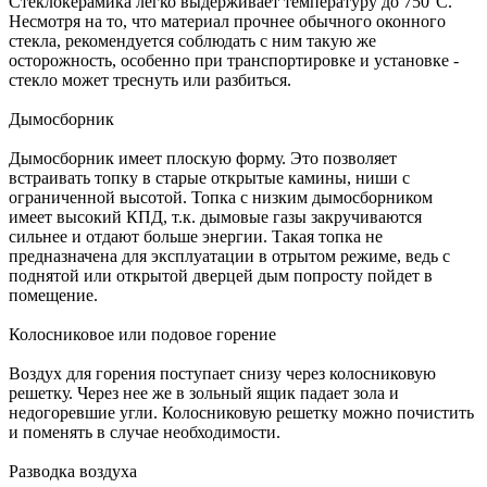
Стеклокерамика легко выдерживает температуру до 750°C.
Несмотря на то, что материал прочнее обычного оконного
стекла, рекомендуется соблюдать с ним такую же
осторожность, особенно при транспортировке и установке -
стекло может треснуть или разбиться.
Дымосборник
Дымосборник имеет плоскую форму. Это позволяет
встраивать топку в старые открытые камины, ниши с
ограниченной высотой. Топка с низким дымосборником
имеет высокий КПД, т.к. дымовые газы закручиваются
сильнее и отдают больше энергии. Такая топка не
предназначена для эксплуатации в отрытом режиме, ведь с
поднятой или открытой дверцей дым попросту пойдет в
помещение.
Колосниковое или подовое горение
Воздух для горения поступает снизу через колосниковую
решетку. Через нее же в зольный ящик падает зола и
недогоревшие угли. Колосниковую решетку можно почистить
и поменять в случае необходимости.
Разводка воздуха