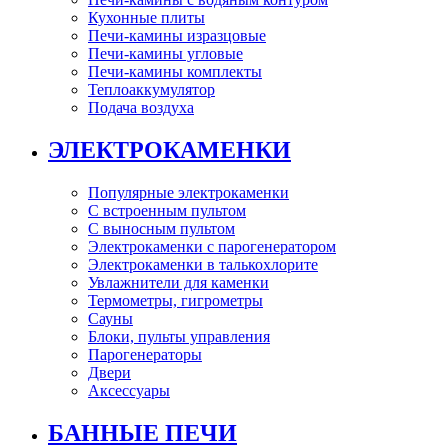
Кухонные плиты
Печи-камины изразцовые
Печи-камины угловые
Печи-камины комплекты
Теплоаккумулятор
Подача воздуха
ЭЛЕКТРОКАМЕНКИ
Популярные электрокаменки
С встроенным пультом
С выносным пультом
Электрокаменки с парогенератором
Электрокаменки в талькохлорите
Увлажнители для каменки
Термометры, гигрометры
Сауны
Блоки, пульты управления
Парогенераторы
Двери
Аксессуары
БАННЫЕ ПЕЧИ