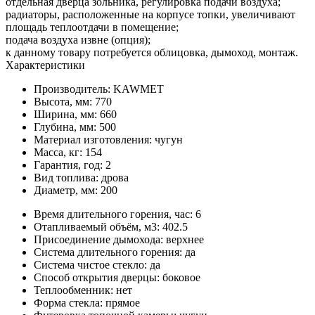
отдельная дверца зольника, регулировка подачи воздуха;
радиаторы, расположенные на корпусе топки, увеличивают
площадь теплоотдачи в помещение;
подача воздуха извне (опция);
к данному товару потребуется облицовка, дымоход, монтаж.
Характеристики
Производитель:
KAWMET
Высота, мм:
770
Ширина, мм:
660
Глубина, мм:
500
Материал изготовления:
чугун
Масса, кг:
154
Гарантия, год:
2
Вид топлива:
дрова
Диаметр, мм:
200
Время длительного горения, час:
6
Отапливаемый объём, м3:
402.5
Присоединение дымохода:
верхнее
Система длительного горения:
да
Система чистое стекло:
да
Способ открытия дверцы:
боковое
Теплообменник:
нет
Форма стекла:
прямое