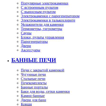
Популярные электрокаменки
С встроенным пультом
С выносным пультом
Электрокаменки с парогенератором
Электрокаменки в талькохлорите
Увлажнители для каменки
Термометры, гигрометры
Сауны
Блоки, пульты управления
Парогенераторы
Двери
Аксессуары
БАННЫЕ ПЕЧИ
Печи с закрытой каменкой
Чугунные печи
Стальные печи
Печекомплекты
Банные порталы
Баки для воды, сетки каменки
Камни банные
Двери для бани
Ковши