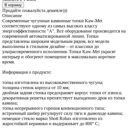
В корзину
Продайте пожалуйста дешевле)))
Описание
Современные чугунные каминные топки Kaw-Met
соответствуют одному из самых высоких классу
энергоэффективности "А". Все оборудование производится на
современной автоматизированной линии. Топки
представлены широким модельным рядом, все модели
выполнены в стильном дизайне – от классики до
ультрасовременного исполнения. Топки Kaw-Met украсят
интерьер и обогреют помещение в максимально короткое
время.
Информация о продукте:
топка изготовлена из высококачественного чугуна;
толщина стенок корпуса от 10 мм;
двойная задняя стенка предохраняет корпус топки от износа;
декоративная решетка препятствует выпадению дров из топки
камина;
топка непрерывного горения конвекционного типа;
встроенный шибер регулирует силу тяги в дымоходе камина;
немецкое стекло марки Shott Robax изготовлено из
жаростойкой керамики и выдерживает до 800° С;