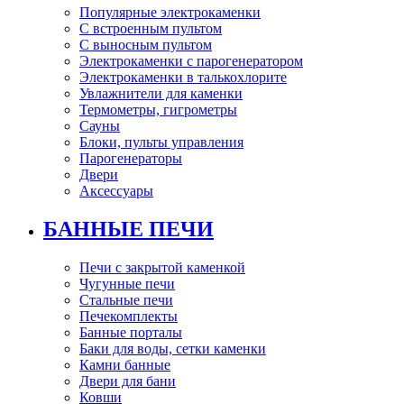
Популярные электрокаменки
С встроенным пультом
С выносным пультом
Электрокаменки с парогенератором
Электрокаменки в талькохлорите
Увлажнители для каменки
Термометры, гигрометры
Сауны
Блоки, пульты управления
Парогенераторы
Двери
Аксессуары
БАННЫЕ ПЕЧИ
Печи с закрытой каменкой
Чугунные печи
Стальные печи
Печекомплекты
Банные порталы
Баки для воды, сетки каменки
Камни банные
Двери для бани
Ковши