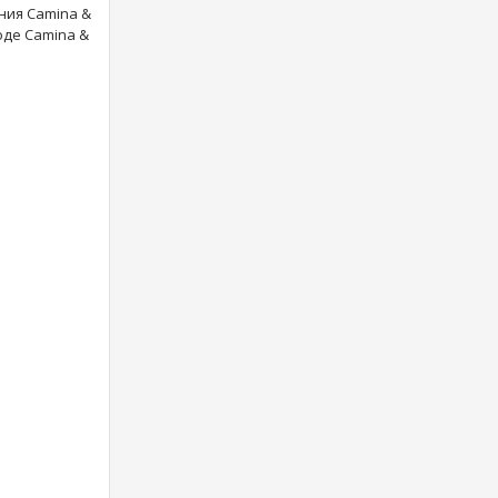
ния Camina &
оде Camina &