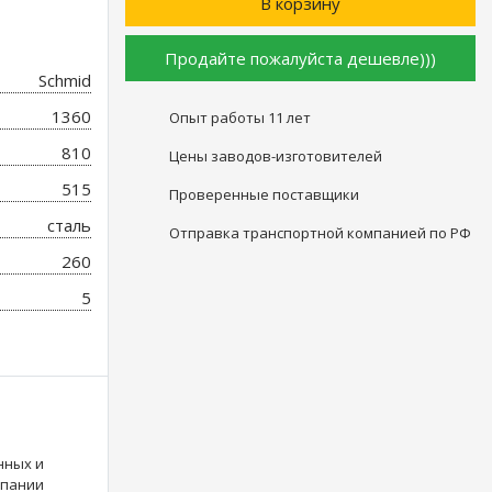
В корзину
Продайте пожалуйста дешевле)))
Schmid
1360
Опыт работы
11 лет
810
Цены заводов-изготовителей
515
Проверенные поставщики
сталь
Отправка транспортной компанией по РФ
260
5
нных и
мпании