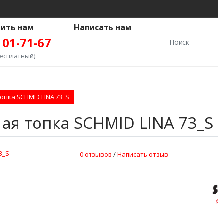
ить нам
Написать нам
101-71-67
бесплатный)
опка SCHMID LINA 73_S
ая топка SCHMID LINA 73_S
БЛОКИ
ПЛИВНЫЕ
0 отзывов
/
Написать отзыв
ПЕЧИ
АЕМЫЕ
НЫЕ
НЫЕ
ЫЕ
Ы
НЫЕ
ОКАМЕНКИ
ЬНЫЕ