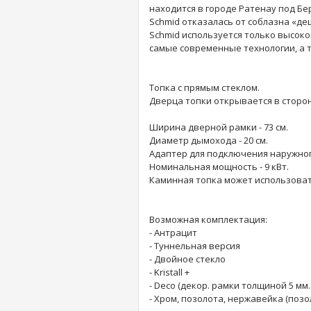
находится в городе Ратенау под Б
АКСЕССУАРЫ
ВУЛКАН
ЧУГУННОЕ ЛИТЬЕ
Schmid отказалась от соблазна «де
Schmid используется только высок
ШНУР ТЕРМОСТОЙКИЙ
самые современные технологии, а 
Топка с прямым стеклом.
Дверца топки открывается в сторону. 
Ширина дверной рамки - 73 см.
Диаметр дымохода - 20 см.
Адаптер для подключения наружного
Номинальная мощность - 9 кВт.
Каминная топка может использовать
Возможная комплектация:
- Антрацит
- Туннельная версия
- Двойное стекло
- Kristall +
- Deco (декор. рамки толщиной 5 мм
- Хром, позолота, нержавейка (позо