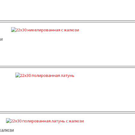
зи
 жалюзи