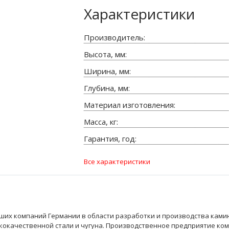
ОЧНОЙ
ТОМ
Характеристики
МЕНКОЙ
М
ЯНЫМ
ШЕТКИ
ИЧЕСКИЕ
АМИНЫ
Производитель:
Высота, мм:
ИЧЕСКИЕ
Е
ЦОВЫЕ
Ширина, мм:
Ы
ЫЕ
Глубина, мм:
АМЕНКИ
И КАМЕНКИ
Е
О 3D
ИНОВ
И
ЕКТЫ
Материал изготовления:
ЕТРЫ
Ь 3D
Масса, кг:
ОГРЕВАТЕЛИ
О 2D
Гарантия, год:
НЫЕ
ВЛЕНИЯ
Ь 2D
Все характеристики
СОЕДИНЕНИЯ
ИТЕЛИ
ДЕРЕВО
 ROBAX
ЕЛИ
КАМЕНЬ
ИАЛЫ
йших компаний Германии в области разработки и производства ками
РЫ
кокачественной стали и чугуна. Производственное предприятие ко