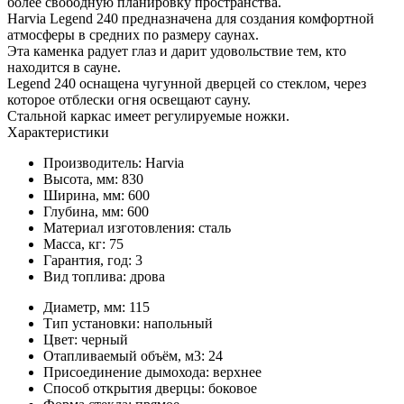
более свободную планировку пространства.
Harvia Legend 240 предназначена для создания комфортной
атмосферы в средних по размеру саунах.
Эта каменка радует глаз и дарит удовольствие тем, кто
находится в сауне.
Legend 240 оснащена чугунной дверцей со стеклом, через
которое отблески огня освещают сауну.
Стальной каркас имеет регулируемые ножки.
Характеристики
Производитель:
Harvia
Высота, мм:
830
Ширина, мм:
600
Глубина, мм:
600
Материал изготовления:
сталь
Масса, кг:
75
Гарантия, год:
3
Вид топлива:
дрова
Диаметр, мм:
115
Тип установки:
напольный
Цвет:
черный
Отапливаемый объём, м3:
24
Присоединение дымохода:
верхнее
Способ открытия дверцы:
боковое