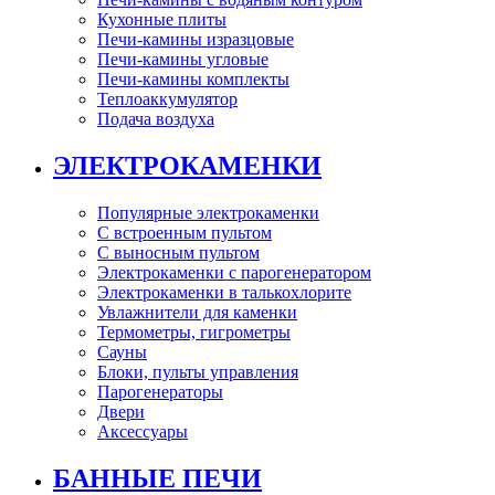
Кухонные плиты
Печи-камины изразцовые
Печи-камины угловые
Печи-камины комплекты
Теплоаккумулятор
Подача воздуха
ЭЛЕКТРОКАМЕНКИ
Популярные электрокаменки
С встроенным пультом
С выносным пультом
Электрокаменки с парогенератором
Электрокаменки в талькохлорите
Увлажнители для каменки
Термометры, гигрометры
Сауны
Блоки, пульты управления
Парогенераторы
Двери
Аксессуары
БАННЫЕ ПЕЧИ