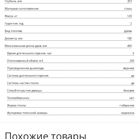
Глубина, мм:
357
Материал изготовления:
сталь
Масса, кг:
129
Гарантия, год:
2
Вид топлива:
дрова
Диаметр, мм:
180
Максимальная длина дров, мм:
400
Время длительного горения, час:
6
Отапливаемый объём, м3:
200
Присоединение дымохода:
верхнее
Система длительного горения:
да
Система чистое стекло:
да
Способ открытия дверцы:
боковое
Теплообменник:
нет
Форма стекла:
г-образное
Футеровка топочной камеры:
керамика
Похожие товары