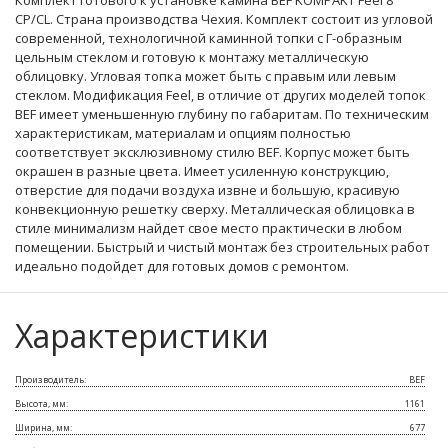
Комплект готового к установке камина BEF KOMPAKT Feel 8
CP/CL. Страна производства Чехия. Комплект состоит из угловой
современной, технологичной каминной топки с Г-образным
цельным стеклом и готовую к монтажу металлическую
облицовку. Угловая топка может быть с правым или левым
стеклом. Модификация Feel, в отличие от других моделей топок
BEF имеет уменьшенную глубину по габаритам. По техническим
характеристикам, материалам и опциям полностью
соответствует эксклюзивному стилю BEF. Корпус может быть
окрашен в разные цвета. Имеет усиленную конструкцию,
отверстие для подачи воздуха извне и большую, красивую
конвекционную решетку сверху. Металлическая облицовка в
стиле минимализм найдет свое место практически в любом
помещении. Быстрый и чистый монтаж без строительных работ
идеально подойдет для готовых домов с ремонтом.
Характеристики
Производитель:
BEF
Высота, мм:
1161
Ширина, мм:
677