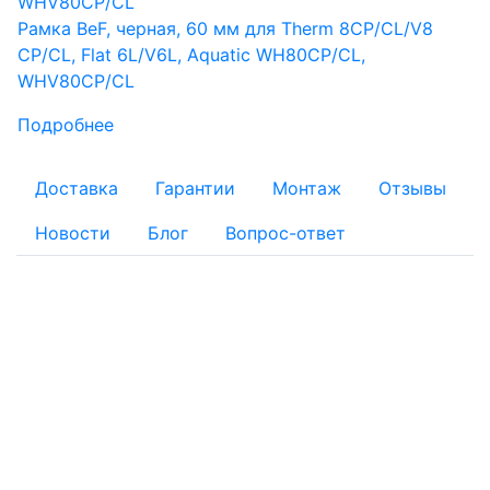
Рамка BeF, черная, 60 мм для Therm 8CP/CL/V8
CP/CL, Flat 6L/V6L, Aquatic WH80CP/CL,
WHV80CP/CL
Подробнее
Доставка
Гарантии
Монтаж
Отзывы
Новости
Блог
Вопрос-ответ
ОПЛАТА
Для физических лиц:
Наличный расчет
Безналичный расчет:
Банковской картой: Оплата через банк банковской
картой на реквизиты, указанные в квитанции
Оплату заказа с помощью банковской карты можно
осуществить при получении товара на складе интернет-