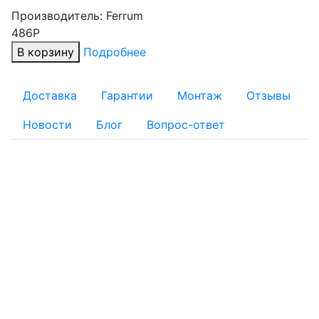
Производитель:
Ferrum
486Р
В корзину
Подробнее
Доставка
Гарантии
Монтаж
Отзывы
Новости
Блог
Вопрос-ответ
ОПЛАТА
Для физических лиц:
Наличный расчет
Безналичный расчет:
Банковской картой: Оплата через банк банковской
картой на реквизиты, указанные в квитанции
Оплату заказа с помощью банковской карты можно
осуществить при получении товара на складе интернет-
магазина