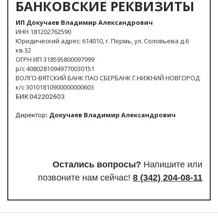
БАНКОВСКИЕ РЕКВИЗИТЫ
ИП Докучаев Владимир Александрович
ИНН 181202762590
Юридический адрес: 614010, г. Пермь, ул. Соловьева д.6
кв.32
ОГРН ИП 318595800097999
р/с 40802810949770030151
ВОЛГО-ВЯТСКИЙ БАНК ПАО СБЕРБАНК Г.НИЖНИЙ НОВГОРОД
к/с 30101810900000000603
БИК 042202603
Докучаев Владимир Александрович
Директор:
Остались вопросы?
Напишите или
п
озвоните нам сейчас!
8
(342) 204-08-11