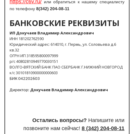
https://c6v.ru/
или обратиться к нашему специалисту
по телефону
8(342) 204-08-11
БАНКОВСКИЕ РЕКВИЗИТЫ
ИП Докучаев Владимир Александрович
ИНН 181202762590
Юридический адрес: 614010, г. Пермь, ул. Соловьева д.6
кв.32
ОГРН ИП 318595800097999
р/с 40802810949770030151
ВОЛГО-ВЯТСКИЙ БАНК ПАО СБЕРБАНК Г.НИЖНИЙ НОВГОРОД
к/с 30101810900000000603
БИК 042202603
Докучаев Владимир Александрович
Директор:
Остались вопросы?
Напишите или
п
озвоните нам сейчас!
8
(342) 204-08-11