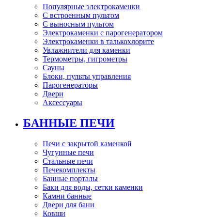
Популярные электрокаменки
С встроенным пультом
С выносным пультом
Электрокаменки с парогенератором
Электрокаменки в талькохлорите
Увлажнители для каменки
Термометры, гигрометры
Сауны
Блоки, пульты управления
Парогенераторы
Двери
Аксессуары
БАННЫЕ ПЕЧИ
Печи с закрытой каменкой
Чугунные печи
Стальные печи
Печекомплекты
Банные порталы
Баки для воды, сетки каменки
Камни банные
Двери для бани
Ковши