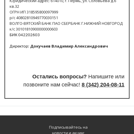
Юридический адрес: 614010, г. Пермь, ул. Соловьева д.6
кв.32
ОГРН ИП 318595800097999
р/с 40802810949770030151
ВОЛГО-ВЯТСКИЙ БАНК ПАО СБЕРБАНК Г.НИЖНИЙ НОВГОРОД
к/с 30101810900000000603
БИК 042202603
Докучаев Владимир Александрович
Директор:
Остались вопросы?
Напишите или
п
озвоните нам сейчас!
8
(342) 204-08-11
Подписывайтесь на
новости и акции: