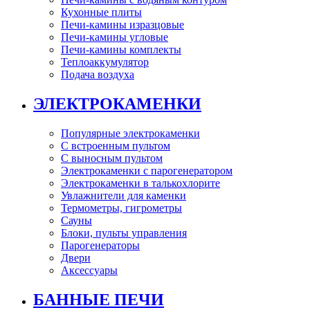
Кухонные плиты
Печи-камины изразцовые
Печи-камины угловые
Печи-камины комплекты
Теплоаккумулятор
Подача воздуха
ЭЛЕКТРОКАМЕНКИ
Популярные электрокаменки
С встроенным пультом
С выносным пультом
Электрокаменки с парогенератором
Электрокаменки в талькохлорите
Увлажнители для каменки
Термометры, гигрометры
Сауны
Блоки, пульты управления
Парогенераторы
Двери
Аксессуары
БАННЫЕ ПЕЧИ