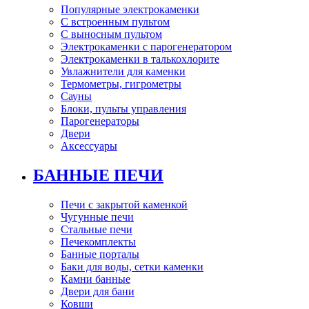
Популярные электрокаменки
С встроенным пультом
С выносным пультом
Электрокаменки с парогенератором
Электрокаменки в талькохлорите
Увлажнители для каменки
Термометры, гигрометры
Сауны
Блоки, пульты управления
Парогенераторы
Двери
Аксессуары
БАННЫЕ ПЕЧИ
Печи с закрытой каменкой
Чугунные печи
Стальные печи
Печекомплекты
Банные порталы
Баки для воды, сетки каменки
Камни банные
Двери для бани
Ковши