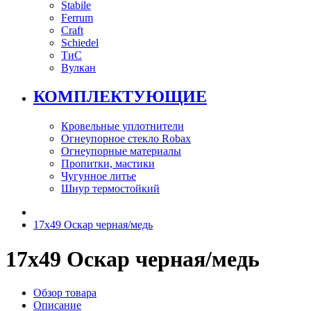
Stabile
Ferrum
Craft
Schiedel
ТиС
Вулкан
КОМПЛЕКТУЮЩИЕ
Кровельные уплотнители
Огнеупорное стекло Robax
Огнеупорные материалы
Пропитки, мастики
Чугунное литье
Шнур термостойкий
17х49 Оскар черная/медь
17х49 Оскар черная/медь
Обзор товара
Описание