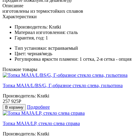
Продайте пожалуйста дешевле)))
Описание
изготовлены из термостойких сплавов
Характеристики
Производитель:
Kratki
Материал изготовления:
сталь
Гарантия, год:
1
Тип установки:
встраиваемый
Цвет:
черная/медь
Регулировка яркости пламени:
1 сетка, 2-я сетка - опция
Похожие товары
Топка MAJA/L/BS/G, Г-образное стекло слева, гильотина
Производитель:
Kratki
257 925Р
Подробнее
В корзину
Топка MAJA/LP, стекло слева справа
Производитель:
Kratki