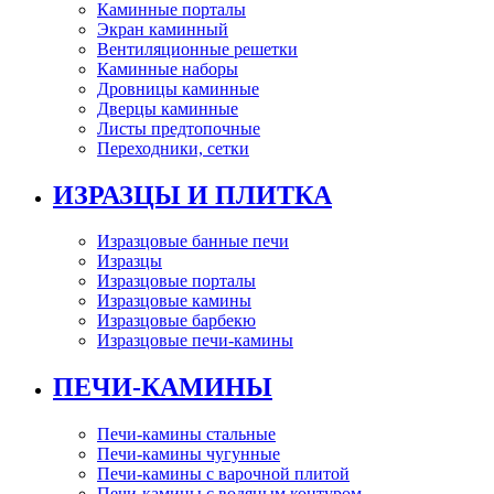
Каминные порталы
Экран каминный
Вентиляционные решетки
Каминные наборы
Дровницы каминные
Дверцы каминные
Листы предтопочные
Переходники, сетки
ИЗРАЗЦЫ И ПЛИТКА
Изразцовые банные печи
Изразцы
Изразцовые порталы
Изразцовые камины
Изразцовые барбекю
Изразцовые печи-камины
ПЕЧИ-КАМИНЫ
Печи-камины стальные
Печи-камины чугунные
Печи-камины с варочной плитой
Печи-камины с водяным контуром