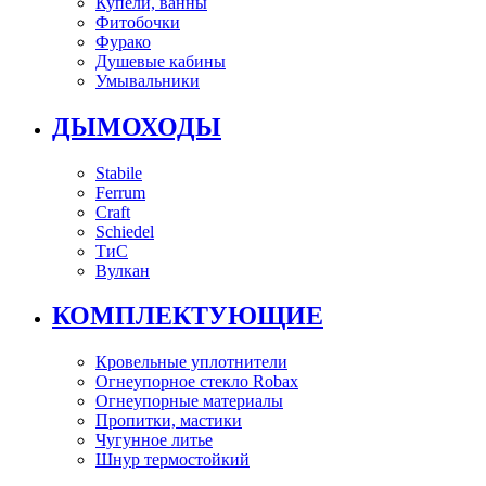
Купели, ванны
Фитобочки
Фурако
Душевые кабины
Умывальники
ДЫМОХОДЫ
Stabile
Ferrum
Craft
Schiedel
ТиС
Вулкан
КОМПЛЕКТУЮЩИЕ
Кровельные уплотнители
Огнеупорное стекло Robax
Огнеупорные материалы
Пропитки, мастики
Чугунное литье
Шнур термостойкий