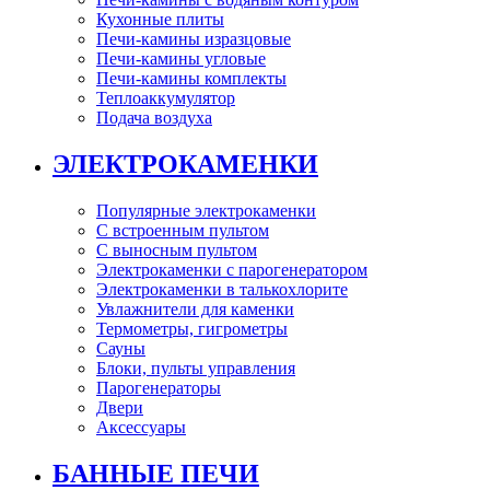
Кухонные плиты
Печи-камины изразцовые
Печи-камины угловые
Печи-камины комплекты
Теплоаккумулятор
Подача воздуха
ЭЛЕКТРОКАМЕНКИ
Популярные электрокаменки
С встроенным пультом
С выносным пультом
Электрокаменки с парогенератором
Электрокаменки в талькохлорите
Увлажнители для каменки
Термометры, гигрометры
Сауны
Блоки, пульты управления
Парогенераторы
Двери
Аксессуары
БАННЫЕ ПЕЧИ