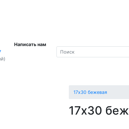
Написать нам
7
ый)
17х30 бежевая
17х30 беж