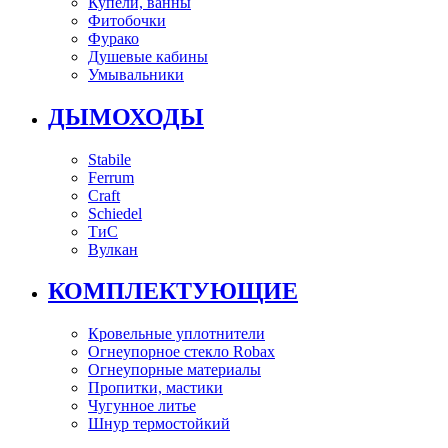
Купели, ванны
Фитобочки
Фурако
Душевые кабины
Умывальники
ДЫМОХОДЫ
Stabile
Ferrum
Craft
Schiedel
ТиС
Вулкан
КОМПЛЕКТУЮЩИЕ
Кровельные уплотнители
Огнеупорное стекло Robax
Огнеупорные материалы
Пропитки, мастики
Чугунное литье
Шнур термостойкий