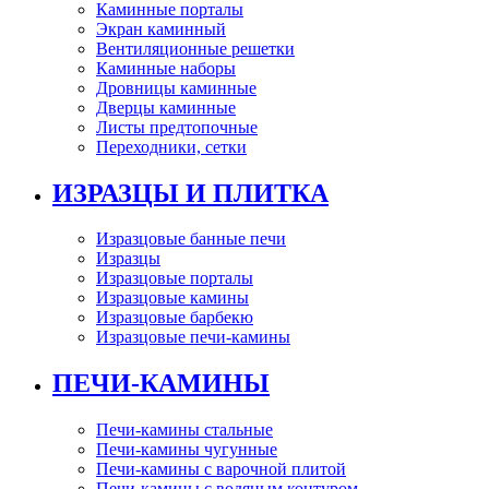
Каминные порталы
Экран каминный
Вентиляционные решетки
Каминные наборы
Дровницы каминные
Дверцы каминные
Листы предтопочные
Переходники, сетки
ИЗРАЗЦЫ И ПЛИТКА
Изразцовые банные печи
Изразцы
Изразцовые порталы
Изразцовые камины
Изразцовые барбекю
Изразцовые печи-камины
ПЕЧИ-КАМИНЫ
Печи-камины стальные
Печи-камины чугунные
Печи-камины с варочной плитой
Печи-камины с водяным контуром