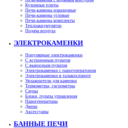
Кухонные плиты
Печи-камины изразцовые
Печи-камины угловые
Печи-камины комплекты
Теплоаккумулятор
Подача воздуха
ЭЛЕКТРОКАМЕНКИ
Популярные электрокаменки
С встроенным пультом
С выносным пультом
Электрокаменки с парогенератором
Электрокаменки в талькохлорите
Увлажнители для каменки
Термометры, гигрометры
Сауны
Блоки, пульты управления
Парогенераторы
Двери
Аксессуары
БАННЫЕ ПЕЧИ