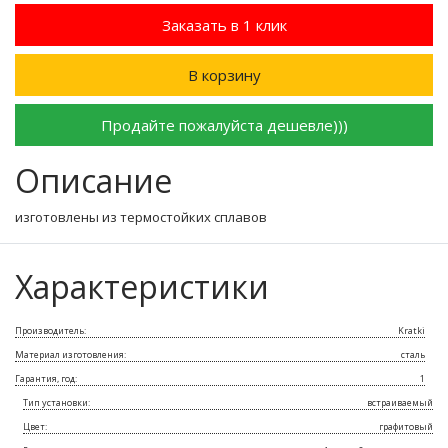
Заказать в 1 клик
В корзину
Продайте пожалуйста дешевле)))
Описание
изготовлены из термостойких сплавов
Характеристики
Производитель:
Kratki
Материал изготовления:
сталь
Гарантия, год:
1
Тип установки:
встраиваемый
Цвет:
графитовый