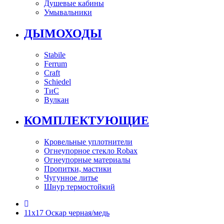
Душевые кабины
Умывальники
ДЫМОХОДЫ
Stabile
Ferrum
Craft
Schiedel
ТиС
Вулкан
КОМПЛЕКТУЮЩИЕ
Кровельные уплотнители
Огнеупорное стекло Robax
Огнеупорные материалы
Пропитки, мастики
Чугунное литье
Шнур термостойкий
11х17 Оскар черная/медь