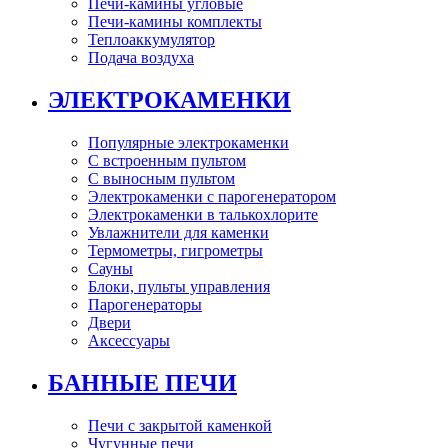
Печи-камины угловые
Печи-камины комплекты
Теплоаккумулятор
Подача воздуха
ЭЛЕКТРОКАМЕНКИ
Популярные электрокаменки
С встроенным пультом
С выносным пультом
Электрокаменки с парогенератором
Электрокаменки в талькохлорите
Увлажнители для каменки
Термометры, гигрометры
Сауны
Блоки, пульты управления
Парогенераторы
Двери
Аксессуары
БАННЫЕ ПЕЧИ
Печи с закрытой каменкой
Чугунные печи