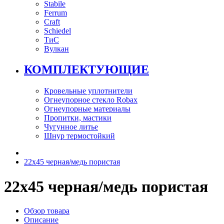
Stabile
Ferrum
Craft
Schiedel
ТиС
Вулкан
КОМПЛЕКТУЮЩИЕ
Кровельные уплотнители
Огнеупорное стекло Robax
Огнеупорные материалы
Пропитки, мастики
Чугунное литье
Шнур термостойкий
22х45 черная/медь пористая
22х45 черная/медь пористая
Обзор товара
Описание