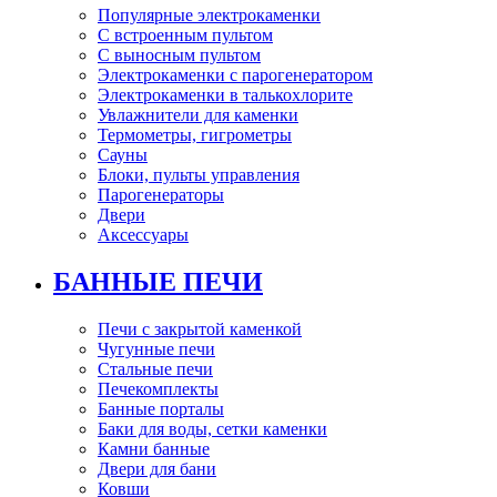
Популярные электрокаменки
С встроенным пультом
С выносным пультом
Электрокаменки с парогенератором
Электрокаменки в талькохлорите
Увлажнители для каменки
Термометры, гигрометры
Сауны
Блоки, пульты управления
Парогенераторы
Двери
Аксессуары
БАННЫЕ ПЕЧИ
Печи с закрытой каменкой
Чугунные печи
Стальные печи
Печекомплекты
Банные порталы
Баки для воды, сетки каменки
Камни банные
Двери для бани
Ковши