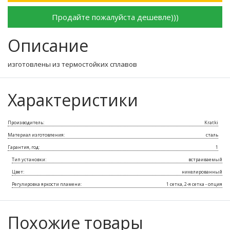
Продайте пожалуйста дешевле)))
Описание
изготовлены из термостойких сплавов
Характеристики
Производитель:
Kratki
Материал изготовления:
сталь
Гарантия, год:
1
Тип установки:
встраиваемый
Цвет:
никелированный
Регулировка яркости пламени:
1 сетка, 2-я сетка - опция
Похожие товары