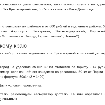
согласования даты самовывоза, заказ можно получить по адре
 ул. 1-я Красноармейская, 6, Салон каминов «Вова-Дымоход»
й по центральным районам и от 600 рублей в удаленные районы. 
ну Аэропорта, Заостровка, Железнодорожный, Кировски
ь Мотовилихи – Запруд, Гарцы, Вышка-1, Вышка-2)
кому краю
 на выбор: нашим водителем или Транспортной компанией до те
город на удаление свыше 30 км считается по тарифу - 14 руб./
ример, если ваш объект находится на расстоянии 50 км от Перми,
(по формуле 50х14х2 = 1400)
фы и условия перевозчика.
ставки рекомендуем калькулятор доставки ТК или обратиться
2) 204-08-11