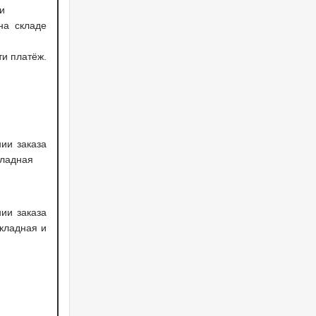
и
на складе
ти платёж.
ии заказа
акладная
ии заказа
акладная и