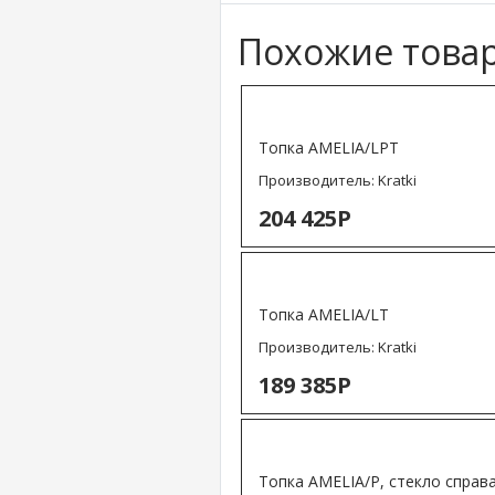
АКСЕССУАРЫ
ВУЛКАН
ЧУГУННОЕ ЛИТЬЕ
Похожие това
ШНУР ТЕРМОСТОЙКИЙ
Топка AMELIA/LPT
Производитель:
Kratki
204 425Р
Топка AMELIA/LT
Производитель:
Kratki
189 385Р
Топка AMELIA/P, стекло справ