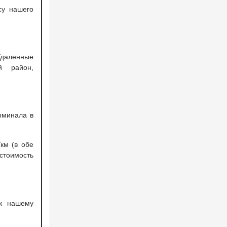
су нашего
Удаленные
й район,
рминала в
км (в обе
 стоимость
 к нашему