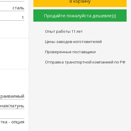
В корзину
сталь
Продайте пожалуйста дешевле)))
1
Опыт работы
11 лет
Цены заводов-изготовителей
Проверенные поставщики
Отправка транспортной компанией по РФ
траиваемый
рная/латунь
етка - опция