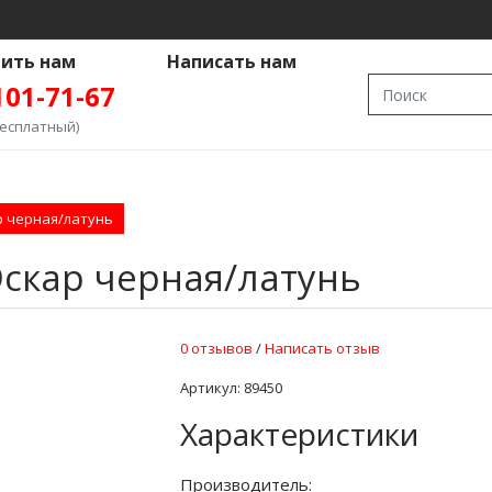
ить нам
Написать нам
101-71-67
бесплатный)
р черная/латунь
Оскар черная/латунь
БЛОКИ
ПЛИВНЫЕ
0 отзывов
/
Написать отзыв
ПЕЧИ
АЕМЫЕ
Артикул: 89450
НЫЕ
Характеристики
НЫЕ
ЫЕ
Ы
НЫЕ
ОКАМЕНКИ
Производитель:
ЬНЫЕ