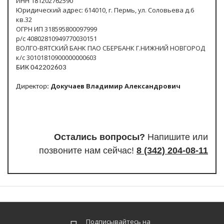
ИНН 181202762590
Юридический адрес: 614010, г. Пермь, ул. Соловьева д.6
кв.32
ОГРН ИП 318595800097999
р/с 40802810949770030151
ВОЛГО-ВЯТСКИЙ БАНК ПАО СБЕРБАНК Г.НИЖНИЙ НОВГОРОД
к/с 30101810900000000603
БИК 042202603
Докучаев Владимир Александрович
Директор:
Остались вопросы?
Напишите или
п
озвоните нам сейчас!
8
(342) 204-08-11
Подписывайтесь на