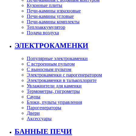
Кухонные плиты
Печи-камины изразцовые
Печи-камины угловые
Печи-камины комплекты
Теплоаккумулятор
Подача воздуха
ЭЛЕКТРОКАМЕНКИ
Популярные электрокаменки
С встроенным пультом
С выносным пультом
Электрокаменки с парогенератором
Электрокаменки в талькохлорите
Увлажнители для каменки
Термометры, гигрометры
Сауны
Блоки, пульты управления
Парогенераторы
Двери
Аксессуары
БАННЫЕ ПЕЧИ