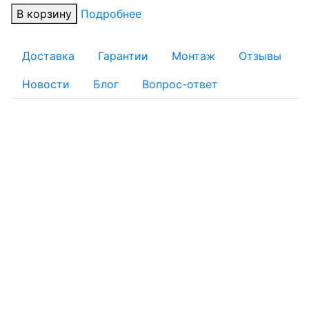
В корзину
Подробнее
Доставка
Гарантии
Монтаж
Отзывы
Новости
Блог
Вопрос-ответ
ОПЛАТА
Для физических лиц:
Наличный расчет
Безналичный расчет:
Банковской картой: Оплата через банк банковской
картой на реквизиты, указанные в квитанции
Оплату заказа с помощью банковской карты можно
осуществить при получении товара на складе интернет-
магазина
По квитанции: Вы получаете квитанцию, по которой в
отделении любого банка можно провести платёж. Банки
могут взимать комиссию.