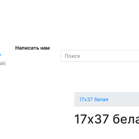
Написать нам
7
ый)
17х37 белая
17х37 бел