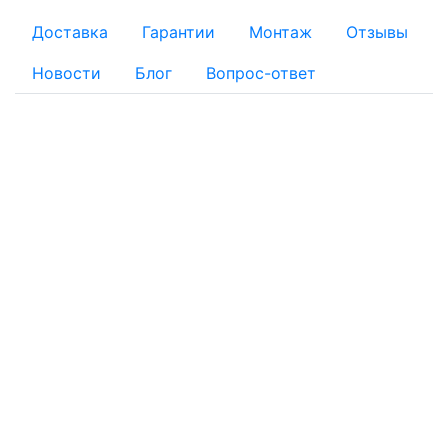
Доставка
Гарантии
Монтаж
Отзывы
Новости
Блог
Вопрос-ответ
ОПЛАТА
Для физических лиц:
Наличный расчет
Безналичный расчет:
Банковской картой: Оплата через банк банковской
картой на реквизиты, указанные в квитанции
Оплату заказа с помощью банковской карты можно
осуществить при получении товара на складе интернет-
магазина
По квитанции: Вы получаете квитанцию, по которой в
отделении любого банка можно провести платёж. Банки
могут взимать комиссию.
Для юридических лиц: