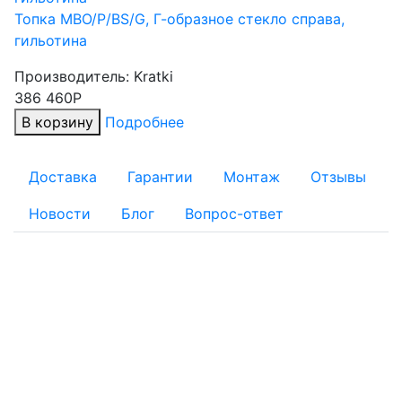
Топка MBO/P/BS/G, Г-образное стекло справа,
гильотина
Производитель:
Kratki
386 460Р
В корзину
Подробнее
Доставка
Гарантии
Монтаж
Отзывы
Новости
Блог
Вопрос-ответ
ОПЛАТА
Для физических лиц:
Наличный расчет
Безналичный расчет:
Банковской картой: Оплата через банк банковской
картой на реквизиты, указанные в квитанции