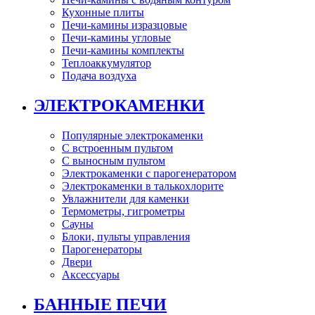
Кухонные плиты
Печи-камины изразцовые
Печи-камины угловые
Печи-камины комплекты
Теплоаккумулятор
Подача воздуха
ЭЛЕКТРОКАМЕНКИ
Популярные электрокаменки
С встроенным пультом
С выносным пультом
Электрокаменки с парогенератором
Электрокаменки в талькохлорите
Увлажнители для каменки
Термометры, гигрометры
Сауны
Блоки, пульты управления
Парогенераторы
Двери
Аксессуары
БАННЫЕ ПЕЧИ