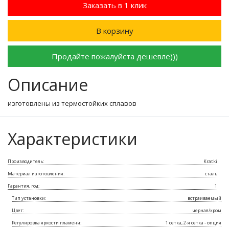
Заказать в 1 клик
В корзину
Продайте пожалуйста дешевле)))
Описание
изготовлены из термостойких сплавов
Характеристики
Производитель:
Kratki
Материал изготовления:
сталь
Гарантия, год:
1
Тип установки:
встраиваемый
Цвет:
черная/хром
Регулировка яркости пламени:
1 сетка, 2-я сетка - опция