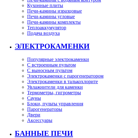
Кухонные плиты
Печи-камины изразцовые
Печи-камины угловые
Печи-камины комплекты
Теплоаккумулятор
Подача воздуха
ЭЛЕКТРОКАМЕНКИ
Популярные электрокаменки
С встроенным пультом
С выносным пультом
Электрокаменки с парогенератором
Электрокаменки в талькохлорите
Увлажнители для каменки
Термометры, гигрометры
Сауны
Блоки, пульты управления
Парогенераторы
Двери
Аксессуары
БАННЫЕ ПЕЧИ