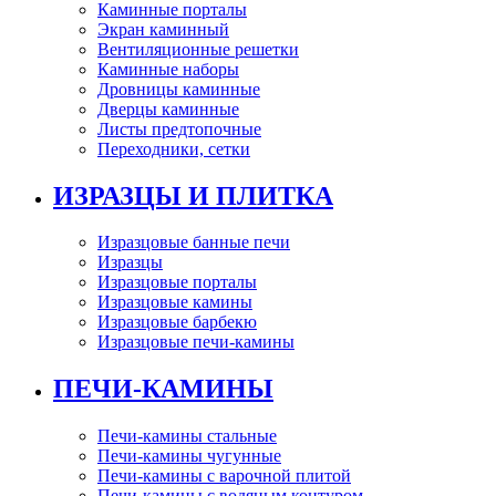
Каминные порталы
Экран каминный
Вентиляционные решетки
Каминные наборы
Дровницы каминные
Дверцы каминные
Листы предтопочные
Переходники, сетки
ИЗРАЗЦЫ И ПЛИТКА
Изразцовые банные печи
Изразцы
Изразцовые порталы
Изразцовые камины
Изразцовые барбекю
Изразцовые печи-камины
ПЕЧИ-КАМИНЫ
Печи-камины стальные
Печи-камины чугунные
Печи-камины с варочной плитой
Печи-камины с водяным контуром