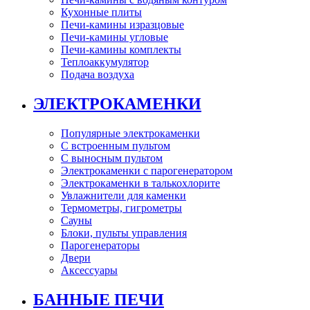
Кухонные плиты
Печи-камины изразцовые
Печи-камины угловые
Печи-камины комплекты
Теплоаккумулятор
Подача воздуха
ЭЛЕКТРОКАМЕНКИ
Популярные электрокаменки
С встроенным пультом
С выносным пультом
Электрокаменки с парогенератором
Электрокаменки в талькохлорите
Увлажнители для каменки
Термометры, гигрометры
Сауны
Блоки, пульты управления
Парогенераторы
Двери
Аксессуары
БАННЫЕ ПЕЧИ