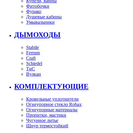
Купели, ванны
Фитобочки
Фурако
Душевые кабины
Умывальники
ДЫМОХОДЫ
Stabile
Ferrum
Craft
Schiedel
ТиС
Вулкан
КОМПЛЕКТУЮЩИЕ
Кровельные уплотнители
Огнеупорное стекло Robax
Огнеупорные материалы
Пропитки, мастики
Чугунное литье
Шнур термостойкий