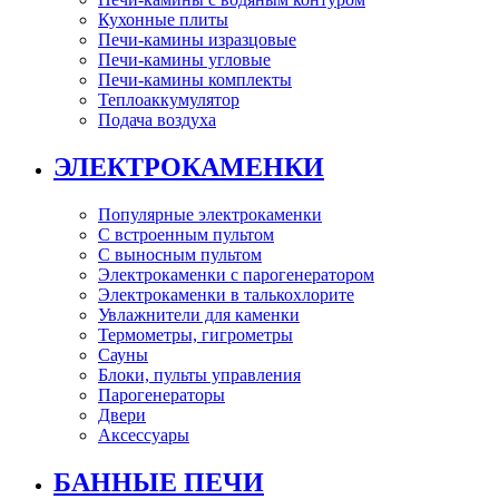
Кухонные плиты
Печи-камины изразцовые
Печи-камины угловые
Печи-камины комплекты
Теплоаккумулятор
Подача воздуха
ЭЛЕКТРОКАМЕНКИ
Популярные электрокаменки
С встроенным пультом
С выносным пультом
Электрокаменки с парогенератором
Электрокаменки в талькохлорите
Увлажнители для каменки
Термометры, гигрометры
Сауны
Блоки, пульты управления
Парогенераторы
Двери
Аксессуары
БАННЫЕ ПЕЧИ