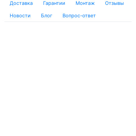
Доставка
Гарантии
Монтаж
Отзывы
Новости
Блог
Вопрос-ответ
ОПЛАТА
Для физических лиц:
Наличный расчет
Безналичный расчет:
Банковской картой: Оплата через банк банковской
картой на реквизиты, указанные в квитанции
Оплату заказа с помощью банковской карты можно
осуществить при получении товара на складе интернет-
магазина
По квитанции: Вы получаете квитанцию, по которой в
отделении любого банка можно провести платёж. Банки
могут взимать комиссию.
Для юридических лиц:
Безналичный расчет без НДС: