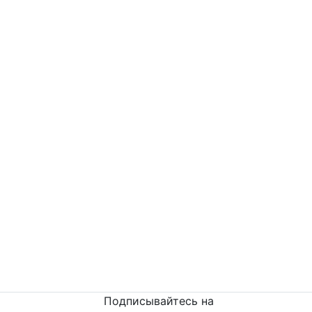
Докучаев Владимир Александрович
Остались вопросы?
Напишите или п
озвоните
нам сейчас!
8
(342) 204-08-11
Подписывайтесь на