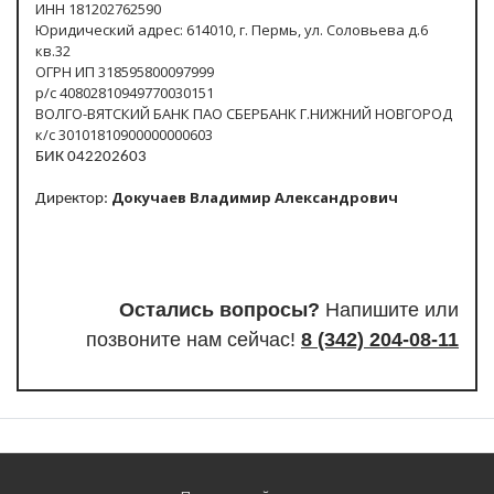
ИНН 181202762590
Юридический адрес: 614010, г. Пермь, ул. Соловьева д.6
кв.32
ОГРН ИП 318595800097999
р/с 40802810949770030151
ВОЛГО-ВЯТСКИЙ БАНК ПАО СБЕРБАНК Г.НИЖНИЙ НОВГОРОД
к/с 30101810900000000603
БИК 042202603
Докучаев Владимир Александрович
Директор:
Остались вопросы?
Напишите или
п
озвоните нам сейчас!
8
(342) 204-08-11