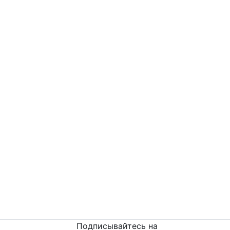
Докучаев Владимир Александрович
Остались вопросы?
Напишите или п
озвоните
нам сейчас!
8
(342) 204-08-11
Подписывайтесь на