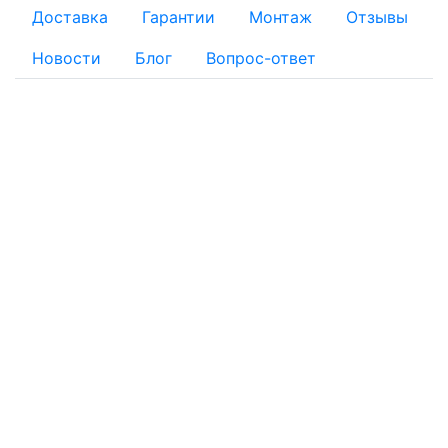
Доставка
Гарантии
Монтаж
Отзывы
Новости
Блог
Вопрос-ответ
ОПЛАТА
Для физических лиц:
Наличный расчет
Безналичный расчет:
Банковской картой: Оплата через банк банковской
картой на реквизиты, указанные в квитанции
Оплату заказа с помощью банковской карты можно
осуществить при получении товара на складе интернет-
магазина
По квитанции: Вы получаете квитанцию, по которой в
отделении любого банка можно провести платёж. Банки
могут взимать комиссию.
Для юридических лиц:
Безналичный расчет без НДС: